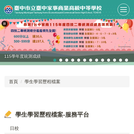
跳
到
主
要
內
容
區
115學年度統測成績
首頁
學生學習歷程檔案
學生學習歷程檔案-服務平台
日校